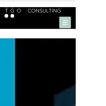
E U R O P E - A M E R I C A S - A S I A